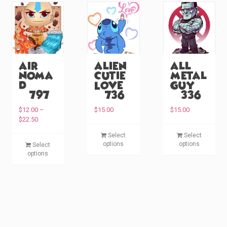
Air
Alien
All
Noma
Cutie
Metal
d
Love
Guy
(#797)
(#736)
(#336)
$
12.00
–
$
15.00
$
15.00
P
$
22.50
r
T
T
Select
Select
i
T
h
h
options
options
Select
c
h
i
i
options
e
i
s
s
r
s
p
p
a
p
n
r
r
g
r
o
o
e
o
d
d
:
d
u
u
$